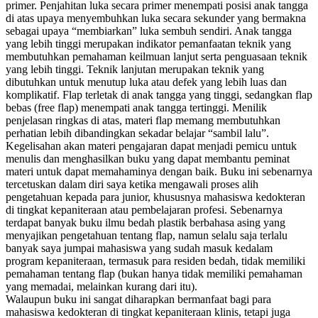
primer. Penjahitan luka secara primer menempati posisi anak tangga
di atas upaya menyembuhkan luka secara sekunder yang bermakna
sebagai upaya “membiarkan” luka sembuh sendiri. Anak tangga
yang lebih tinggi merupakan indikator pemanfaatan teknik yang
membutuhkan pemahaman keilmuan lanjut serta penguasaan teknik
yang lebih tinggi. Teknik lanjutan merupakan teknik yang
dibutuhkan untuk menutup luka atau defek yang lebih luas dan
komplikatif. Flap terletak di anak tangga yang tinggi, sedangkan flap
bebas (free flap) menempati anak tangga tertinggi. Menilik
penjelasan ringkas di atas, materi flap memang membutuhkan
perhatian lebih dibandingkan sekadar belajar “sambil lalu”.
Kegelisahan akan materi pengajaran dapat menjadi pemicu untuk
menulis dan menghasilkan buku yang dapat membantu peminat
materi untuk dapat memahaminya dengan baik. Buku ini sebenarnya
tercetuskan dalam diri saya ketika mengawali proses alih
pengetahuan kepada para junior, khususnya mahasiswa kedokteran
di tingkat kepaniteraan atau pembelajaran profesi. Sebenarnya
terdapat banyak buku ilmu bedah plastik berbahasa asing yang
menyajikan pengetahuan tentang flap, namun selalu saja terlalu
banyak saya jumpai mahasiswa yang sudah masuk kedalam
program kepaniteraan, termasuk para residen bedah, tidak memiliki
pemahaman tentang flap (bukan hanya tidak memiliki pemahaman
yang memadai, melainkan kurang dari itu).
Walaupun buku ini sangat diharapkan bermanfaat bagi para
mahasiswa kedokteran di tingkat kepaniteraan klinis, tetapi juga