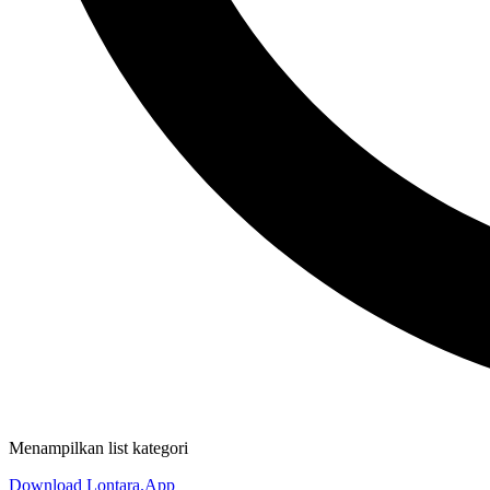
Menampilkan list kategori
Download Lontara.App