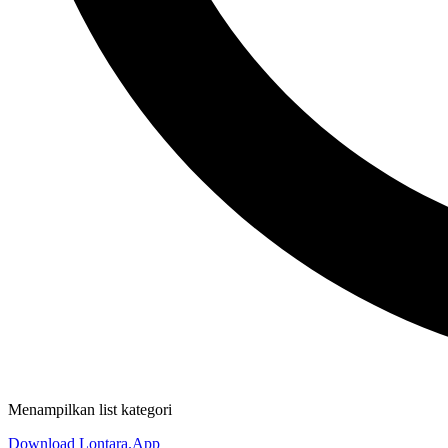
Menampilkan list kategori
Download Lontara.App