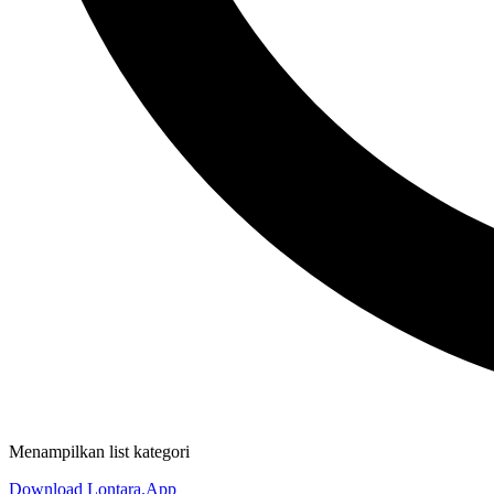
Menampilkan list kategori
Download Lontara.App