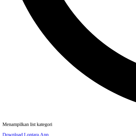
Menampilkan list kategori
Download Lontara.App