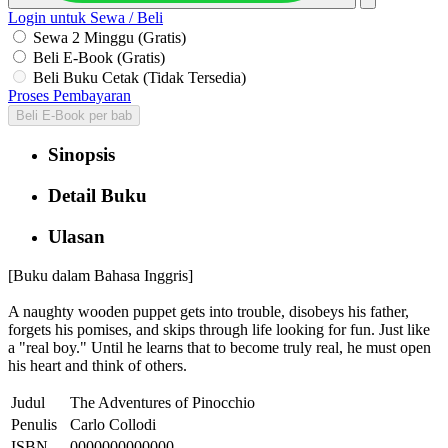
Login untuk Sewa / Beli
Sewa 2 Minggu (Gratis)
Beli E-Book (Gratis)
Beli Buku Cetak (Tidak Tersedia)
Proses Pembayaran
Beli E-Book per bab
Sinopsis
Detail Buku
Ulasan
[Buku dalam Bahasa Inggris]
A naughty wooden puppet gets into trouble, disobeys his father,
forgets his pomises, and skips through life looking for fun. Just like
a "real boy." Until he learns that to become truly real, he must open
his heart and think of others.
Judul
The Adventures of Pinocchio
Penulis
Carlo Collodi
ISBN
0000000000000