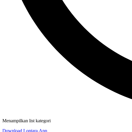
Menampilkan list kategori
Download Lontara.App