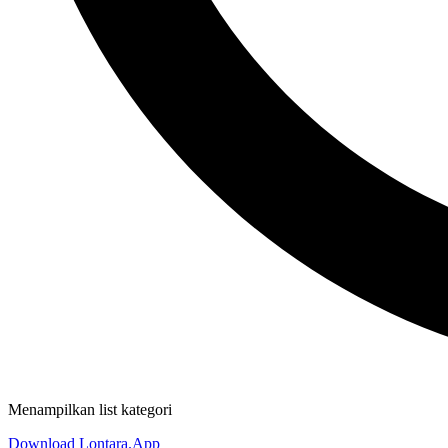
Menampilkan list kategori
Download Lontara.App