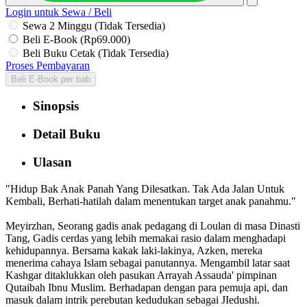
Login untuk Sewa / Beli
Sewa 2 Minggu (Tidak Tersedia)
Beli E-Book (Rp69.000)
Beli Buku Cetak (Tidak Tersedia)
Proses Pembayaran
Beli E-Book per bab
Sinopsis
Detail Buku
Ulasan
"Hidup Bak Anak Panah Yang Dilesatkan. Tak Ada Jalan Untuk
Kembali, Berhati-hatilah dalam menentukan target anak panahmu."
Meyirzhan, Seorang gadis anak pedagang di Loulan di masa Dinasti
Tang, Gadis cerdas yang lebih memakai rasio dalam menghadapi
kehidupannya. Bersama kakak laki-lakinya, Azken, mereka
menerima cahaya Islam sebagai panutannya. Mengambil latar saat
Kashgar ditaklukkan oleh pasukan Arrayah Assauda' pimpinan
Qutaibah Ibnu Muslim. Berhadapan dengan para pemuja api, dan
masuk dalam intrik perebutan kedudukan sebagai JIedushi.