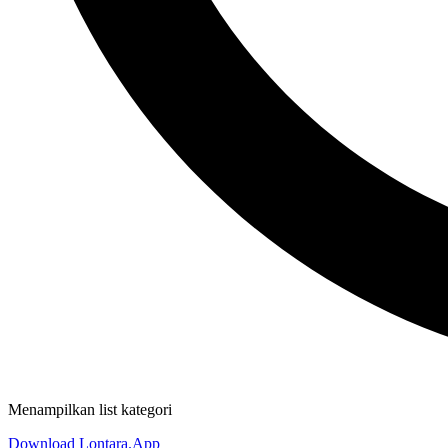
Menampilkan list kategori
Download Lontara.App