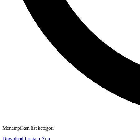
Menampilkan list kategori
Download Lontara.App