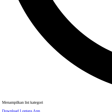
Menampilkan list kategori
Download Lontara.App