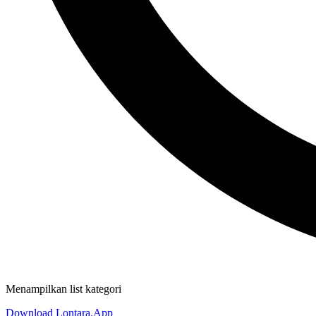
Menampilkan list kategori
Download Lontara.App