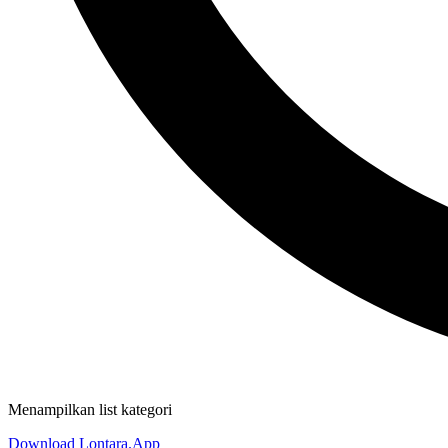
Menampilkan list kategori
Download Lontara.App