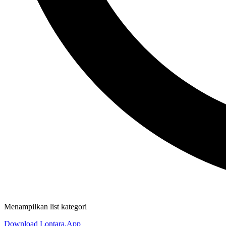
Menampilkan list kategori
Download Lontara.App