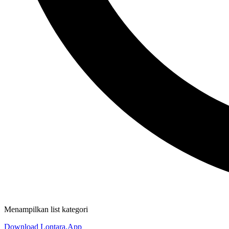
Menampilkan list kategori
Download Lontara.App