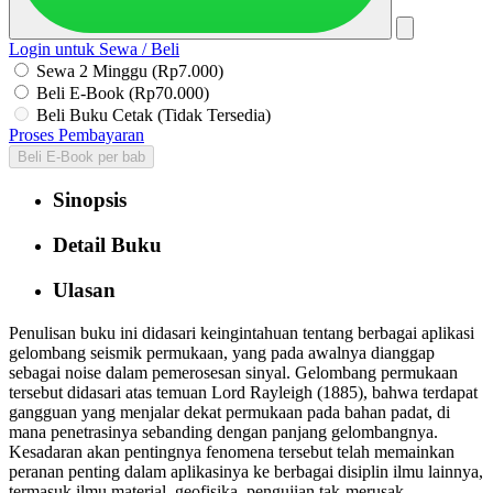
Login untuk Sewa / Beli
Sewa 2 Minggu (Rp7.000)
Beli E-Book (Rp70.000)
Beli Buku Cetak (Tidak Tersedia)
Proses Pembayaran
Beli E-Book per bab
Sinopsis
Detail Buku
Ulasan
Penulisan buku ini didasari keingintahuan tentang berbagai aplikasi
gelombang seismik permukaan, yang pada awalnya dianggap
sebagai noise dalam pemerosesan sinyal. Gelombang permukaan
tersebut didasari atas temuan Lord Rayleigh (1885), bahwa terdapat
gangguan yang menjalar dekat permukaan pada bahan padat, di
mana penetrasinya sebanding dengan panjang gelombangnya.
Kesadaran akan pentingnya fenomena tersebut telah memainkan
peranan penting dalam aplikasinya ke berbagai disiplin ilmu lainnya,
termasuk ilmu material, geofisika, pengujian tak-merusak