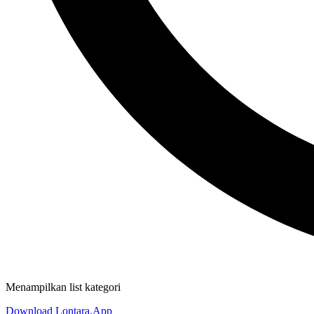
Menampilkan list kategori
Download Lontara.App