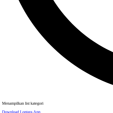
Menampilkan list kategori
Download Lontara.App