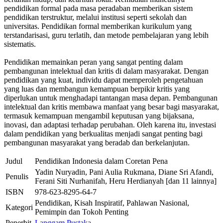
pendidikan formal pada masa peradaban memberikan sistem
pendidikan terstruktur, melalui institusi seperti sekolah dan
universitas. Pendidikan formal memberikan kurikulum yang
terstandarisasi, guru terlatih, dan metode pembelajaran yang lebih
sistematis.
Pendidikan memainkan peran yang sangat penting dalam
pembangunan intelektual dan kritis di dalam masyarakat. Dengan
pendidikan yang kuat, individu dapat memperoleh pengetahuan
yang luas dan membangun kemampuan berpikir kritis yang
diperlukan untuk menghadapi tantangan masa depan. Pembangunan
intelektual dan kritis membawa manfaat yang besar bagi masyarakat,
termasuk kemampuan mengambil keputusan yang bijaksana,
inovasi, dan adaptasi terhadap perubahan. Oleh karena itu, investasi
dalam pendidikan yang berkualitas menjadi sangat penting bagi
pembangunan masyarakat yang beradab dan berkelanjutan.
Judul
Pendidikan Indonesia dalam Coretan Pena
Yadin Nuryadin, Pani Aulia Rukmana, Diane Sri Afandi,
Penulis
Ferani Siti Nurhanifah, Heru Herdianyah [dan 11 lainnya]
ISBN
978-623-8295-64-7
Pendidikan, Kisah Inspiratif, Pahlawan Nasional,
Kategori
Pemimpin dan Tokoh Penting
Penerbit
Langgam Pustaka