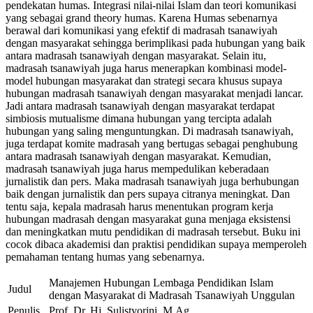
pendekatan humas. Integrasi nilai-nilai Islam dan teori komunikasi
yang sebagai grand theory humas. Karena Humas sebenarnya
berawal dari komunikasi yang efektif di madrasah tsanawiyah
dengan masyarakat sehingga berimplikasi pada hubungan yang baik
antara madrasah tsanawiyah dengan masyarakat. Selain itu,
madrasah tsanawiyah juga harus menerapkan kombinasi model-
model hubungan masyarakat dan strategi secara khusus supaya
hubungan madrasah tsanawiyah dengan masyarakat menjadi lancar.
Jadi antara madrasah tsanawiyah dengan masyarakat terdapat
simbiosis mutualisme dimana hubungan yang tercipta adalah
hubungan yang saling menguntungkan. Di madrasah tsanawiyah,
juga terdapat komite madrasah yang bertugas sebagai penghubung
antara madrasah tsanawiyah dengan masyarakat. Kemudian,
madrasah tsanawiyah juga harus mempedulikan keberadaan
jurnalistik dan pers. Maka madrasah tsanawiyah juga berhubungan
baik dengan jurnalistik dan pers supaya citranya meningkat. Dan
tentu saja, kepala madrasah harus menentukan program kerja
hubungan madrasah dengan masyarakat guna menjaga eksistensi
dan meningkatkan mutu pendidikan di madrasah tersebut. Buku ini
cocok dibaca akademisi dan praktisi pendidikan supaya memperoleh
pemahaman tentang humas yang sebenarnya.
Manajemen Hubungan Lembaga Pendidikan Islam
Judul
dengan Masyarakat di Madrasah Tsanawiyah Unggulan
Penulis
Prof. Dr. Hj. Sulistyorini, M.Ag