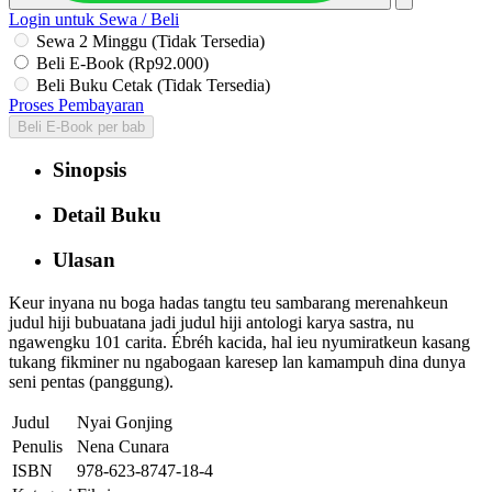
Login untuk Sewa / Beli
Sewa 2 Minggu (Tidak Tersedia)
Beli E-Book (Rp92.000)
Beli Buku Cetak (Tidak Tersedia)
Proses Pembayaran
Beli E-Book per bab
Sinopsis
Detail Buku
Ulasan
Keur inyana nu boga hadas tangtu teu sambarang merenahkeun
judul hiji bubuatana jadi judul hiji antologi karya sastra, nu
ngawengku 101 carita. Ébréh kacida, hal ieu nyumiratkeun kasang
tukang fikminer nu ngabogaan karesep lan kamampuh dina dunya
seni pentas (panggung).
Judul
Nyai Gonjing
Penulis
Nena Cunara
ISBN
978-623-8747-18-4