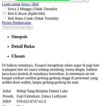
Login untuk Sewa / Beli
Sewa 2 Minggu (Tidak Tersedia)
Beli E-Book (Rp80.000)
Beli Buku Cetak (Tidak Tersedia)
Proses Pembayaran
Beli E-Book per bab
Sinopsis
Detail Buku
Ulasan
Di balkon rumahnya, Syaqeel menghirup udara segar di pagi hari
walaupun hari ini cuaca sedang mendung, terasa dingin, bahkan
kaca-kaca jendela di rumahnya berembun. Ia meminum air teh
hangat sembari melihat gedung-gedung tinggi di perkotaan yang
sedikit demi sedikit, lampu gedung-gedung itu mati.
Judul
Hidup Yang Berjalan Dalam Luka
Penulis
Fajri Fahrulrazi, Zalwa Lutfiyanti
ISBN
978-623-8747-61-0