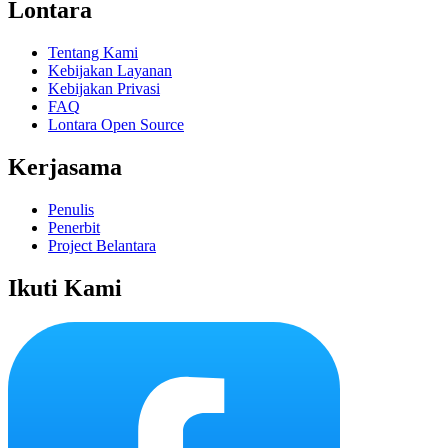
Lontara
Tentang Kami
Kebijakan Layanan
Kebijakan Privasi
FAQ
Lontara Open Source
Kerjasama
Penulis
Penerbit
Project Belantara
Ikuti Kami