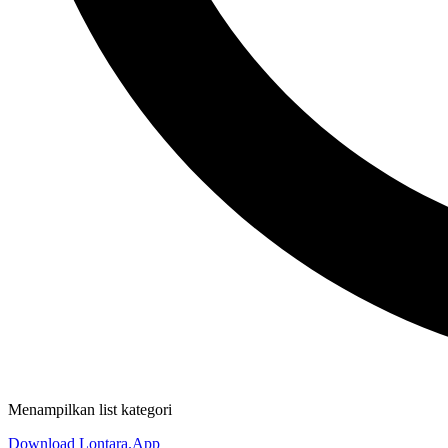
Menampilkan list kategori
Download Lontara.App