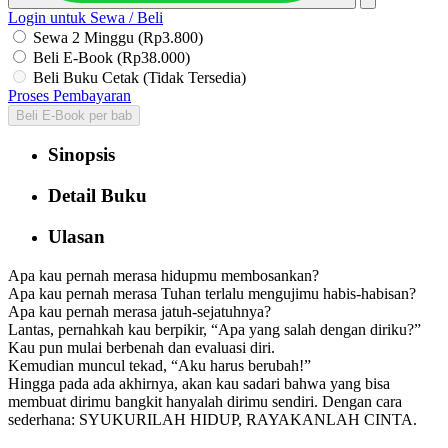
Login untuk Sewa / Beli
Sewa 2 Minggu (Rp3.800)
Beli E-Book (Rp38.000)
Beli Buku Cetak (Tidak Tersedia)
Proses Pembayaran
Beli E-Book per bab
Sinopsis
Detail Buku
Ulasan
Apa kau pernah merasa hidupmu membosankan?
Apa kau pernah merasa Tuhan terlalu mengujimu habis-habisan?
Apa kau pernah merasa jatuh-sejatuhnya?
Lantas, pernahkah kau berpikir, “Apa yang salah dengan diriku?”
Kau pun mulai berbenah dan evaluasi diri.
Kemudian muncul tekad, “Aku harus berubah!”
Hingga pada ada akhirnya, akan kau sadari bahwa yang bisa
membuat dirimu bangkit hanyalah dirimu sendiri. Dengan cara
sederhana: SYUKURILAH HIDUP, RAYAKANLAH CINTA.