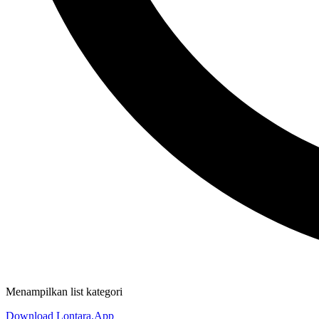
Menampilkan list kategori
Download Lontara.App