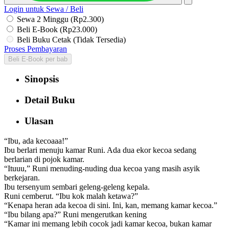
Login untuk Sewa / Beli
Sewa 2 Minggu (Rp2.300)
Beli E-Book (Rp23.000)
Beli Buku Cetak (Tidak Tersedia)
Proses Pembayaran
Beli E-Book per bab
Sinopsis
Detail Buku
Ulasan
“Ibu, ada kecoaaa!”
Ibu berlari menuju kamar Runi. Ada dua ekor kecoa sedang
berlarian di pojok kamar.
“Ituuu,” Runi menuding-nuding dua kecoa yang masih asyik
berkejaran.
Ibu tersenyum sembari geleng-geleng kepala.
Runi cemberut. “Ibu kok malah ketawa?”
“Kenapa heran ada kecoa di sini. Ini, kan, memang kamar kecoa.”
“Ibu bilang apa?” Runi mengerutkan kening
“Kamar ini memang lebih cocok jadi kamar kecoa, bukan kamar