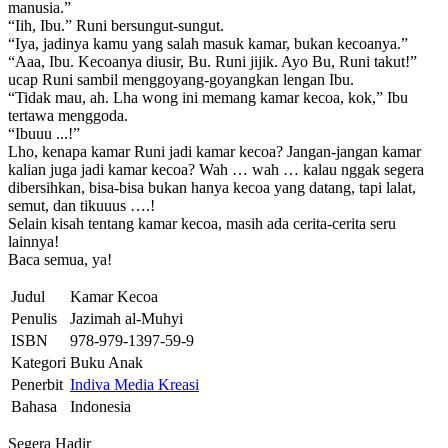
manusia.”
“Iih, Ibu.” Runi bersungut-sungut.
“Iya, jadinya kamu yang salah masuk kamar, bukan kecoanya.”
“Aaa, Ibu. Kecoanya diusir, Bu. Runi jijik. Ayo Bu, Runi takut!”
ucap Runi sambil menggoyang-goyangkan lengan Ibu.
“Tidak mau, ah. Lha wong ini memang kamar kecoa, kok,” Ibu
tertawa menggoda.
“Ibuuu ...!”
Lho, kenapa kamar Runi jadi kamar kecoa? Jangan-jangan kamar
kalian juga jadi kamar kecoa? Wah … wah … kalau nggak segera
dibersihkan, bisa-bisa bukan hanya kecoa yang datang, tapi lalat,
semut, dan tikuuus ….!
Selain kisah tentang kamar kecoa, masih ada cerita-cerita seru
lainnya!
Baca semua, ya!
Judul
Kamar Kecoa
Penulis
Jazimah al-Muhyi
ISBN
978-979-1397-59-9
Kategori
Buku Anak
Penerbit
Indiva Media Kreasi
Bahasa
Indonesia
Segera Hadir