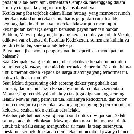
padahal ia tak bersuami, sementara Cempaka, melenggang dalam
karirnya tanpa ada yang mencurigai asal-usulnya.
Ketika sang ibu terjebak dalam lilitan hutang, yang membuat rumah
mereka disita dan mereka semua harus pergi dari rumah antik
peninggalan almarhum ayah mereka, Mawar pun memimpin
kebangkitan keluarga dengan bersusah-payah mencari nafkah.
Bahkan, Mawar pula yang berjuang keras membiayai kuliah Melati,
adiknya yang bungsu di Fakultas Kedokteran, sementara kuliahnya
sendiri terlantar, karena sibuk bekerja.
Bagaimana jika semua pengorbanan itu seperti tak mendapatkan
balasan?
Saat Cempaka yang telah menjadi selebritis terkenal dan memiliki
suami yang kaya-raya mendadak bermaksud merebut Yasmin, hanya
untuk membuktikan kepada keluarga suaminya yang terhormat itu,
bahwa ia tidak mandul?
Saat Melati dipersunting oleh seorang dokter yang shalih dan
tampan, dan meminta izin kepadanya untuk menikah, sementara
Mawar yang membiayai kuliahnya tak juga dipersunting seorang
lelaki? Mawar yang perawan tua, kuliahnya kedodoran, dan kotor
karena mengurusi peternakan ayam yang menyunggi perekonomian
keluarga, seakan tak memikat para lelaki.
Ada banyak hal manis yang begitu sulit untuk diwujudkan. Salah
satunya adalah keikhlasan. Mawar, dalam novel ini, mengajari kita
untuk tak terlalu sering mengumbar air mata. Ia tetap tersenyum,
meskipun seringkali tekanan demi tekanan membuat jiwanya hancur