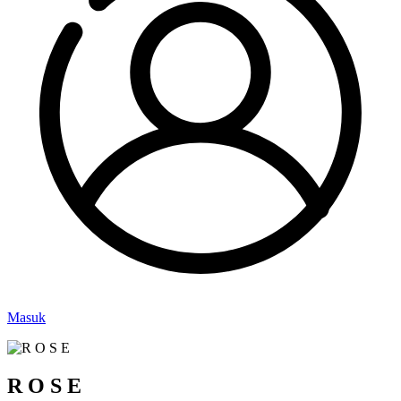
Masuk
R O S E