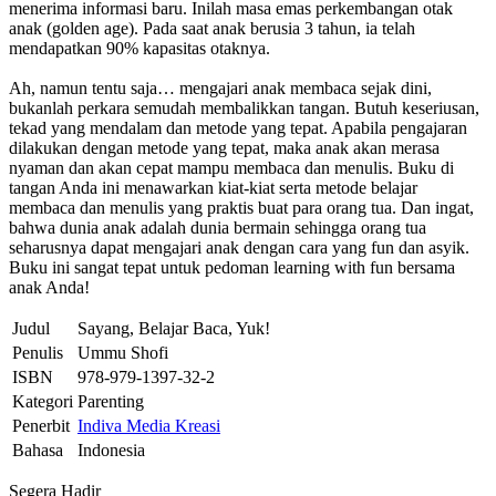
menerima informasi baru. Inilah masa emas perkembangan otak
anak (golden age). Pada saat anak berusia 3 tahun, ia telah
mendapatkan 90% kapasitas otaknya.
Ah, namun tentu saja… mengajari anak membaca sejak dini,
bukanlah perkara semudah membalikkan tangan. Butuh keseriusan,
tekad yang mendalam dan metode yang tepat. Apabila pengajaran
dilakukan dengan metode yang tepat, maka anak akan merasa
nyaman dan akan cepat mampu membaca dan menulis. Buku di
tangan Anda ini menawarkan kiat-kiat serta metode belajar
membaca dan menulis yang praktis buat para orang tua. Dan ingat,
bahwa dunia anak adalah dunia bermain sehingga orang tua
seharusnya dapat mengajari anak dengan cara yang fun dan asyik.
Buku ini sangat tepat untuk pedoman learning with fun bersama
anak Anda!
Judul
Sayang, Belajar Baca, Yuk!
Penulis
Ummu Shofi
ISBN
978-979-1397-32-2
Kategori
Parenting
Penerbit
Indiva Media Kreasi
Bahasa
Indonesia
Segera Hadir