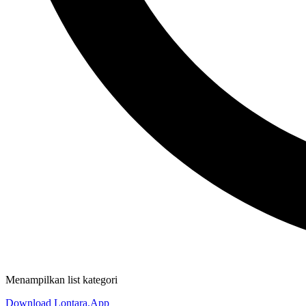
Menampilkan list kategori
Download Lontara.App