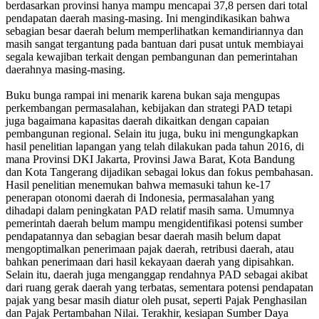
berdasarkan provinsi hanya mampu mencapai 37,8 persen dari total
pendapatan daerah masing-masing. Ini mengindikasikan bahwa
sebagian besar daerah belum memperlihatkan kemandiriannya dan
masih sangat tergantung pada bantuan dari pusat untuk membiayai
segala kewajiban terkait dengan pembangunan dan pemerintahan
daerahnya masing-masing.
Buku bunga rampai ini menarik karena bukan saja mengupas
perkembangan permasalahan, kebijakan dan strategi PAD tetapi
juga bagaimana kapasitas daerah dikaitkan dengan capaian
pembangunan regional. Selain itu juga, buku ini mengungkapkan
hasil penelitian lapangan yang telah dilakukan pada tahun 2016, di
mana Provinsi DKI Jakarta, Provinsi Jawa Barat, Kota Bandung
dan Kota Tangerang dijadikan sebagai lokus dan fokus pembahasan.
Hasil penelitian menemukan bahwa memasuki tahun ke-17
penerapan otonomi daerah di Indonesia, permasalahan yang
dihadapi dalam peningkatan PAD relatif masih sama. Umumnya
pemerintah daerah belum mampu mengidentifikasi potensi sumber
pendapatannya dan sebagian besar daerah masih belum dapat
mengoptimalkan penerimaan pajak daerah, retribusi daerah, atau
bahkan penerimaan dari hasil kekayaan daerah yang dipisahkan.
Selain itu, daerah juga menganggap rendahnya PAD sebagai akibat
dari ruang gerak daerah yang terbatas, sementara potensi pendapatan
pajak yang besar masih diatur oleh pusat, seperti Pajak Penghasilan
dan Pajak Pertambahan Nilai. Terakhir, kesiapan Sumber Daya