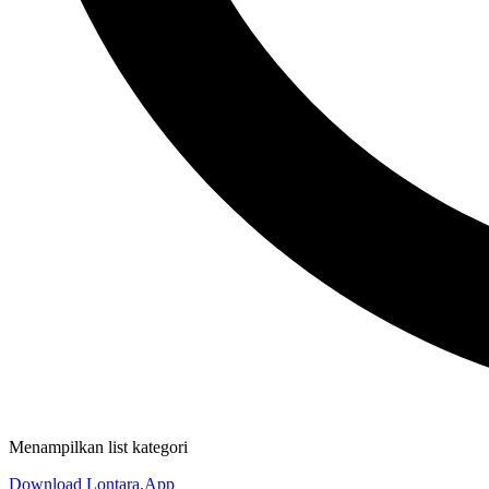
Menampilkan list kategori
Download Lontara.App