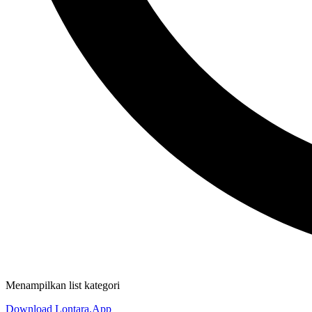
Menampilkan list kategori
Download Lontara.App