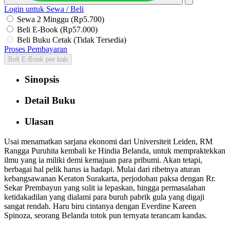
Login untuk Sewa / Beli
Sewa 2 Minggu (Rp5.700)
Beli E-Book (Rp57.000)
Beli Buku Cetak (Tidak Tersedia)
Proses Pembayaran
Beli E-Book per bab
Sinopsis
Detail Buku
Ulasan
Usai menamatkan sarjana ekonomi dari Universiteit Leiden, RM
Rangga Puruhita kembali ke Hindia Belanda, untuk mempraktekkan
ilmu yang ia miliki demi kemajuan para pribumi. Akan tetapi,
berbagai hal pelik harus ia hadapi. Mulai dari ribetnya aturan
kebangsawanan Keraton Surakarta, perjodohan paksa dengan Rr.
Sekar Prembayun yang sulit ia lepaskan, hingga permasalahan
ketidakadilan yang dialami para buruh pabrik gula yang digaji
sangat rendah. Haru biru cintanya dengan Everdine Kareen
Spinoza, seorang Belanda totok pun ternyata terancam kandas.